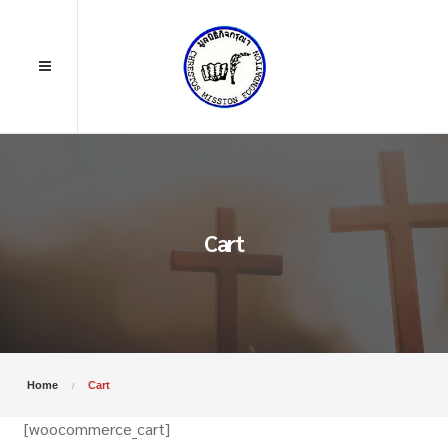
Cart
Home
Cart
[woocommerce_cart]