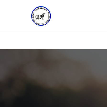
Notice
: Trying to access array offset on value of type null in
/va
content/plugins/kingcomposer/includes/kc.front.php
on l